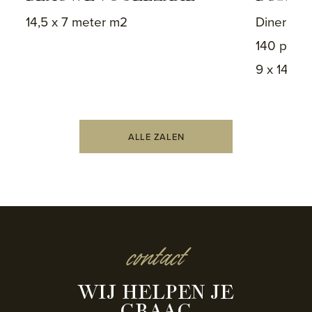
14,5 x 7 meter m2
Diner: 80
140 pers
9 x 14,5 
ALLE ZALEN
contact
WIJ HELPEN JE
GRAAG