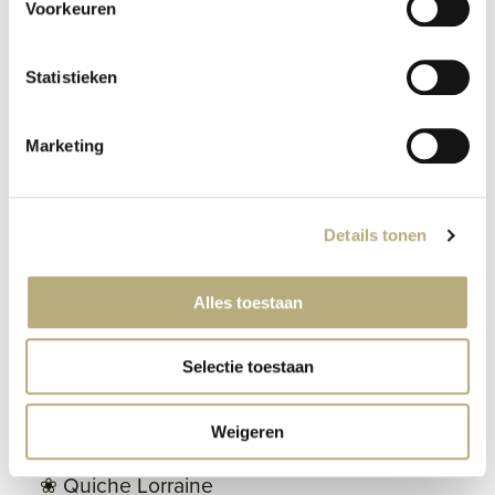
Karaf jus d’orange € 18,50,-
Voorkeuren
Karaf melk € 9.00
Statistieken
High Tea Brasserie
Polderfabriek
Marketing
Vanaf 8 personen
Details tonen
€31,50 p.p.
Alles toestaan
❀ Glas prosecco
❀ Soepshooter (vegan)
Selectie toestaan
❀ ‘Open face’ broodje met divers beleg uit
de Polder
Weigeren
❀ Paddenstoelenkroketje
❀ Quiche Lorraine