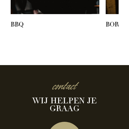
BBQ
BORRE
contact
WIJ HELPEN JE
GRAAG