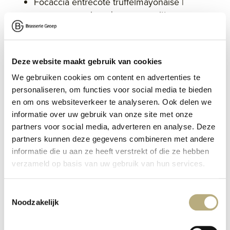
Focaccia entrecôte truffelmayonaise |
parmezaanse kaas | pompoenpitten
Zalm tostadas appelkappertjes |
wasabimayonaise | rode ui
Minibroodje oesterzwamkroket mosterddip
Deze website maakt gebruik van cookies
Zoet op tafel brownie | cannoli | cheesecake
| macarons
We gebruiken cookies om content en advertenties te
Sap
personaliseren, om functies voor social media te bieden
en om ons websiteverkeer te analyseren. Ook delen we
Onbeperkt verse thee verste munt | gember
informatie over uw gebruik van onze site met onze
Extra te boeken
partners voor social media, adverteren en analyse. Deze
Verse huisgemaakte soep € 3,50
partners kunnen deze gegevens combineren met andere
informatie die u aan ze heeft verstrekt of die ze hebben
Croissant jam of Nutella € 4,50
verzameld op basis van uw gebruik van hun services.
Bonbons € 0,80
Saucijzenbroodje € 4,25
Draadjesvleeskroket met mosterd € 4,25
Toestemmingsselectie
Noodzakelijk
Broodje Draadjesvleeskroket met mosterd
€ 5,50