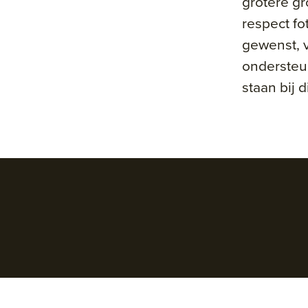
grotere gr
respect fo
gewenst, 
ondersteun
staan bij