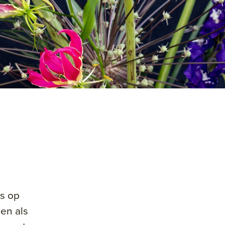
es op
en als