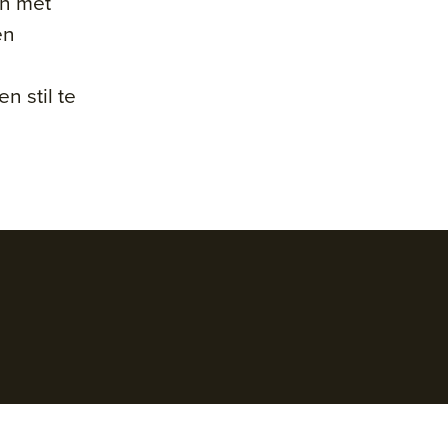
en met
en
n stil te