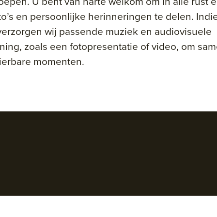
oepen. U bent van harte welkom om in alle rust 
to’s en persoonlijke herinneringen te delen. Indi
verzorgen wij passende muziek en audiovisuele
ing, zoals een fotopresentatie of video, om same
 dierbare momenten.