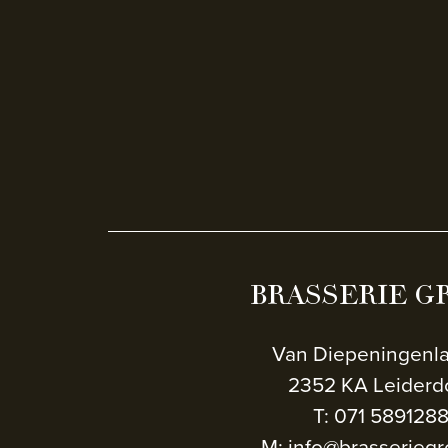
BRASSERIE G
Van Diepeningenl
2352 KA Leiderd
T: 071 589128
M: info@brasseriegr