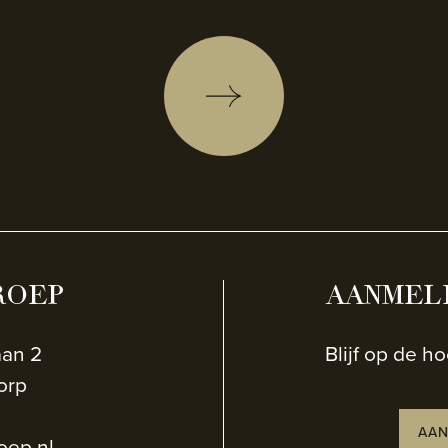
ROEP
AANMEL
aan 2
Blijf op de h
orp
8
AAN
oep.nl