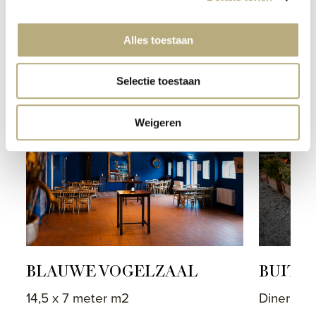
Alles toestaan
MEER ZALEN
Selectie toestaan
Weigeren
BLAUWE VOGELZAAL
BUITE
14,5 x 7 meter m2
Diner: 80