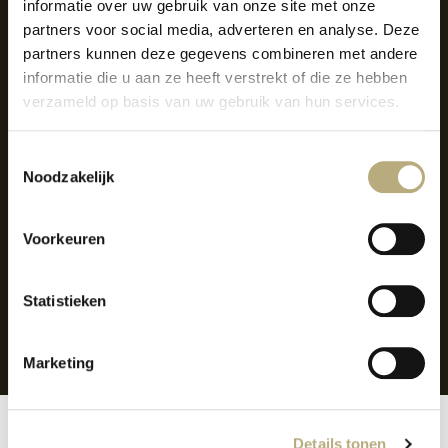
informatie over uw gebruik van onze site met onze
partners voor social media, adverteren en analyse. Deze
partners kunnen deze gegevens combineren met andere
informatie die u aan ze heeft verstrekt of die ze hebben
verzameld op basis van uw gebruik van hun services.
Toestemmingsselectie
Noodzakelijk
NIET GEVONDEN
Voorkeuren
WAT JE ZOEKT?
Statistieken
ZALEN
Marketing
Details tonen