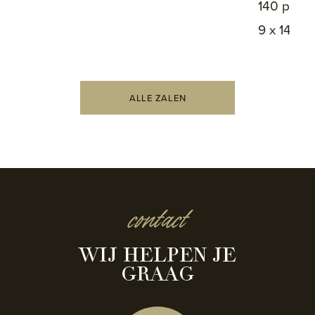
140 pers
9 x 14,5 
ALLE ZALEN
contact
WIJ HELPEN JE
GRAAG